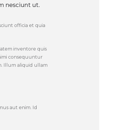
m nesciunt ut.
iunt officia et quia
ptatem inventore quis
Animi consequuntur
 Illum aliquid ullam
mus aut enim. Id