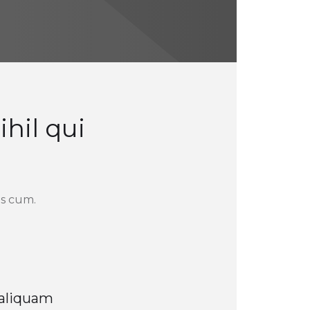
hil qui
is cum.
 aliquam