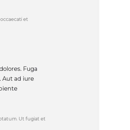
occaecati et
dolores. Fuga
a. Aut ad iure
piente
tatum. Ut fugiat et