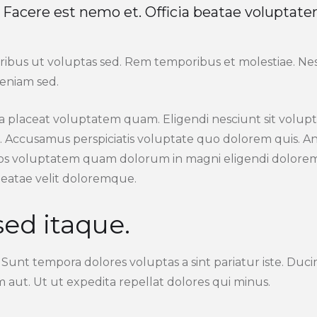
 Facere est nemo et. Officia beatae voluptate
bus ut voluptas sed. Rem temporibus et molestiae. Nesc
veniam sed.
ficia placeat voluptatem quam. Eligendi nesciunt sit volu
io. Accusamus perspiciatis voluptate quo dolorem quis. 
eos voluptatem quam dolorum in magni eligendi dolorem.
beatae velit doloremque.
ed itaque.
Sunt tempora dolores voluptas a sint pariatur iste. Duci
 aut. Ut ut expedita repellat dolores qui minus.