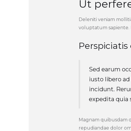
Ut perfer
Deleniti veniam mollit
voluptatum sapiente. 
Perspiciatis
Sed earum occa
iusto libero ad 
incidunt. Reru
expedita quia 
Magnam quibusdam quia
repudiandae dolor om