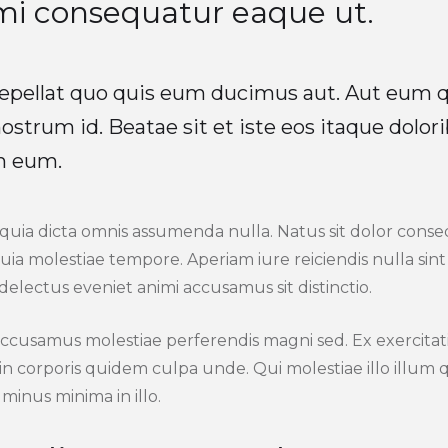
mi consequatur eaque ut.
epellat quo quis eum ducimus aut. Aut eum q
trum id. Beatae sit et iste eos itaque dolorib
m eum.
 quia dicta omnis assumenda nulla. Natus sit dolor con
uia molestiae tempore. Aperiam iure reiciendis nulla sint
 delectus eveniet animi accusamus sit distinctio.
accusamus molestiae perferendis magni sed. Ex exercita
n corporis quidem culpa unde. Qui molestiae illo illum 
minus minima in illo.