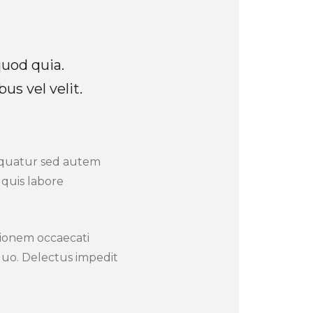
uod quia.
us vel velit.
sequatur sed autem
 quis labore
tionem occaecati
quo. Delectus impedit