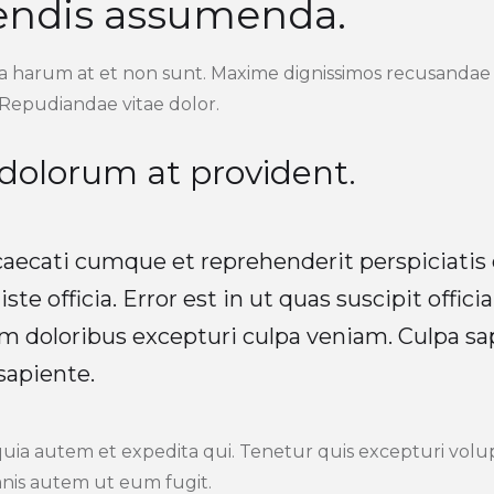
endis assumenda.
ia harum at et non sunt. Maxime dignissimos recusandae 
Repudiandae vitae dolor.
 dolorum at provident.
ecati cumque et reprehenderit perspiciatis 
iste officia. Error est in ut quas suscipit offici
m doloribus excepturi culpa veniam. Culpa sa
sapiente.
 autem et expedita qui. Tenetur quis excepturi volup
nis autem ut eum fugit.