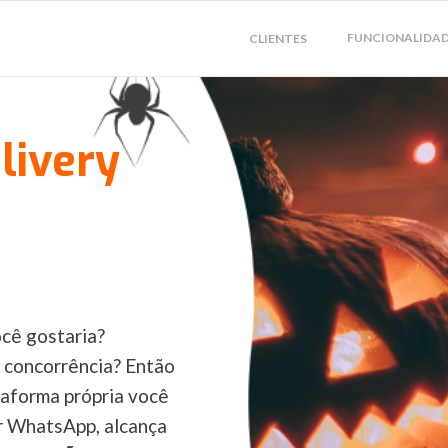
FUNCIONALIDA
CLIENTES
livery
cê gostaria?
 concorrência? Então
taforma própria você
r WhatsApp, alcança