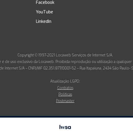
Facebook
YouTube
LinkedIn
Copyright © 1997-2021 Locaweb Serviços de Internet S/A.
 é de uso exclusivo da Locaweb. Proibida reprodução ou utilização a qualquer tí
e Internet S/A – CNPJ/MF 02.351.877/0001-52 – Rua Itapaiuna, 2434 São Paulo- 
Atualização LGPD:
Contratos
Políticas
Postmaster