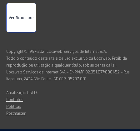
Verificada por
Copyright © 1997-2021 Locaweb Serviços de Internet S/A.
Todo o conteúdo deste site é de uso exclusivo da Locaweb. Proibida
reprodução ou utilização a qualquer título, sob as penas da lei.
Locaweb Serviços de Internet S/A – CNPJ/MF 02.351.877/0001-52 – Rua
Itapaiuna, 2434 São Paulo- SP CEP: 05707-001
Atualização LGPD:
Contratos
Políticas
Postmaster