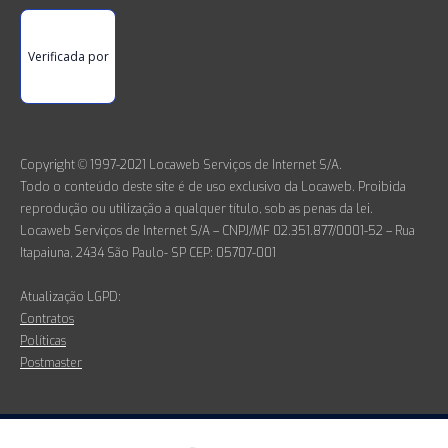
Verificada por
Copyright © 1997-2021 Locaweb Serviços de Internet S/A.
Todo o conteúdo deste site é de uso exclusivo da Locaweb. Proibida
reprodução ou utilização a qualquer título, sob as penas da lei.
Locaweb Serviços de Internet S/A – CNPJ/MF 02.351.877/0001-52 – Rua
Itapaiuna, 2434 São Paulo- SP CEP: 05707-001
Atualização LGPD:
Contratos
Políticas
Postmaster