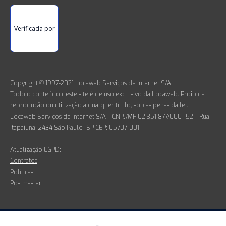
Verificada por
Copyright © 1997-2021 Locaweb Serviços de Internet S/A.
Todo o conteúdo deste site é de uso exclusivo da Locaweb. Proibida
reprodução ou utilização a qualquer título, sob as penas da lei.
Locaweb Serviços de Internet S/A – CNPJ/MF 02.351.877/0001-52 – Rua
Itapaiuna, 2434 São Paulo- SP CEP: 05707-001
Atualização LGPD:
Contratos
Políticas
Postmaster