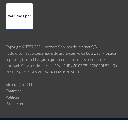
Verificada por
Copyright © 1997-2021 Locaweb Serviços de Internet S/A.
Todo o conteúdo deste site é de uso exclusivo da Locaweb. Proibida
reprodução ou utilização a qualquer título, sob as penas da lei.
Locaweb Serviços de Internet S/A – CNPJ/MF 02.351.877/0001-52 – Rua
Itapaiuna, 2434 São Paulo- SP CEP: 05707-001
Atualização LGPD:
Contratos
Políticas
Postmaster